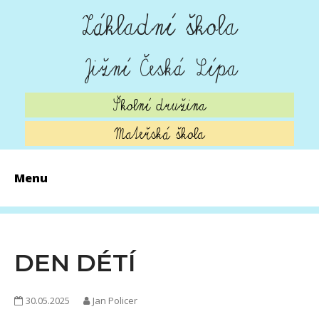
Základní škola
Jižní Česká Lípa
Školní družina
Mateřská škola
Menu
AKTUALITY
ZÁPIS 2026
DEN DÉTÍ
O ŠKOLE
30.05.2025
Jan Policer
ŠKOLNÍ JÍDELNA