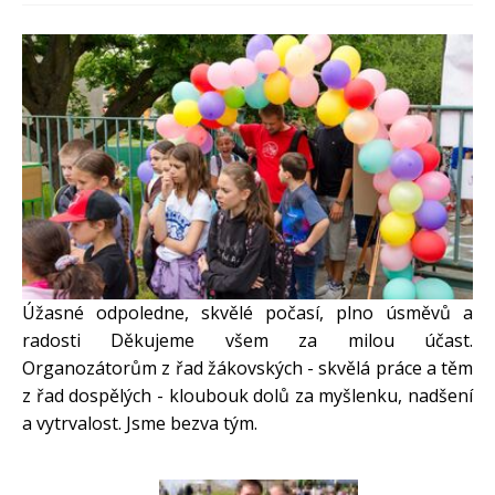
PRO ŽÁKY A RODIČE
DOKUMENTY
KONTAKTY
FOTOGALERIE
Úžasné odpoledne, skvělé počasí, plno úsměvů a
radosti Děkujeme všem za milou účast.
Organozátorům z řad žákovských - skvělá práce a těm
z řad dospělých - kloubouk dolů za myšlenku, nadšení
a vytrvalost. Jsme bezva tým.