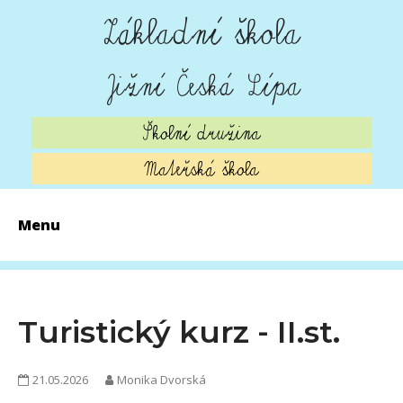
Základní škola
Jižní Česká Lípa
Školní družina
Mateřská škola
Menu
AKTUALITY
ZÁPIS 2026
Turistický kurz - II.st.
O ŠKOLE
21.05.2026
Monika Dvorská
ŠKOLNÍ JÍDELNA