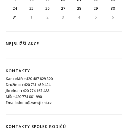
24
25
26
27
28
29
30
31
1
2
3
4
5
6
NEJBLIŽŠÍ AKCE
KONTAKTY
Kancelář: +420 487 829 320
Družina: +420 731 459 424
Jídelna: +420 774 167 488
MŠ: +420 774 001 990
Email: skola@zsmsjizni.cz
KONTAKTY SPOLEK RODIČŮ