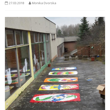
27.03.2018
Monika Dvorska
PRO ŽÁKY A RODIČE
DOKUMENTY
KONTAKTY
FOTOGALERIE