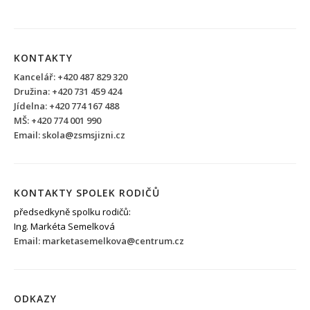
KONTAKTY
Kancelář: +420 487 829 320
Družina: +420 731 459 424
Jídelna: +420 774 167 488
MŠ: +420 774 001 990
Email: skola@zsmsjizni.cz
KONTAKTY SPOLEK RODIČŮ
předsedkyně spolku rodičů:
Ing. Markéta Semelková
Email: marketasemelkova@centrum.cz
ODKAZY