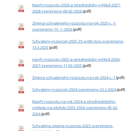
Navrh-rozpoctu-2026-a-strednedoby-vyhled-2027-
PRO ŽÁKY A RODIČE
2028-zverejneno-06-02-2026
(pdf)
DOKUMENTY
Zmena-schvaleneho-rozpoctu-na-rok-2025-c.-1-
KONTAKTY
zverejneno-13.-1.-2026
(pdf)
FOTOGALERIE
Schvaleny-rozpocet-2025-ZS-a-MS-Jizni-zverejneno-
13.3.2025
(pdf)
navrh-rozpoctu-2025-a-strednedoby-vyhled-2026-
2027-zverejneno-11-02-2025
(pdf)
Zmena-schvaleneho-rozpoctu-na-rok-2024-c.-1
(pdf)
Schvaleny-rozpocet-2024-zverejneno-23.2.2024
(pdf)
Navrh-rozpoctu-na-rok-2024-a-strednedobeho-
vyhledu-na-obdobi-2025-2026-zverejneno-05-02-
2024
(pdf)
Schvalena-zmena-rozpoctu-2023-zverejneno-