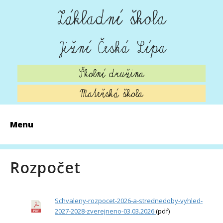
Základní škola
Jižní Česká Lípa
Školní družina
Mateřská škola
Menu
AKTUALITY
Rozpočet
ZÁPIS 2026
O ŠKOLE
Schvaleny-rozpocet-2026-a-strednedoby-vyhled-
2027-2028-zverejneno-03.03.2026
(pdf)
ŠKOLNÍ JÍDELNA