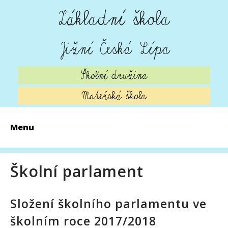
Základní škola
Jižní Česká Lípa
Školní družina
Mateřská škola
Menu
AKTUALITY
Školní parlament
ZÁPIS 2026
O ŠKOLE
Složení školního parlamentu ve
školním roce 2017/2018
ŠKOLNÍ JÍDELNA