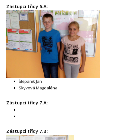
Zástupci třídy 6.A:
PRO ŽÁKY A RODIČE
DOKUMENTY
KONTAKTY
FOTOGALERIE
Štěpánik Jan
Skyvová Magdaléna
Zástupci třídy 7.A:
Zástupci třídy 7.B: