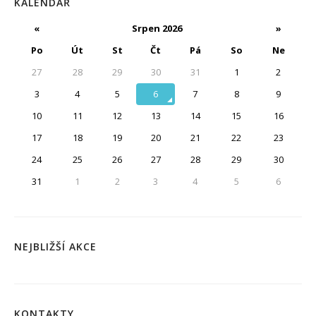
KALENDÁŘ
«
Srpen 2026
»
Po
Út
St
Čt
Pá
So
Ne
27
28
29
30
31
1
2
3
4
5
6
7
8
9
10
11
12
13
14
15
16
17
18
19
20
21
22
23
24
25
26
27
28
29
30
31
1
2
3
4
5
6
NEJBLIŽŠÍ AKCE
KONTAKTY