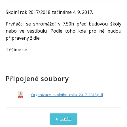
PRO ŽÁKY A RODIČE
Školní rok 2017/2018 začínáme 4. 9. 2017.
DOKUMENTY
Prvňáčci se shromáždí v 7.50h před budovou školy
KONTAKTY
nebo ve vestibulu. Podle toho kde pro ně budou
připraveny židle.
FOTOGALERIE
Těšíme se.
Připojené soubory
Organizace_skolniho_roku_2017_2018.pdf
ZPĚT