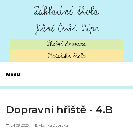
Základní škola
Jižní Česká Lípa
Školní družina
Mateřská škola
Menu
AKTUALITY
ZÁPIS 2026
Dopravní hřiště - 4.B
O ŠKOLE
24.09.2025
Monika Dvorská
ŠKOLNÍ JÍDELNA