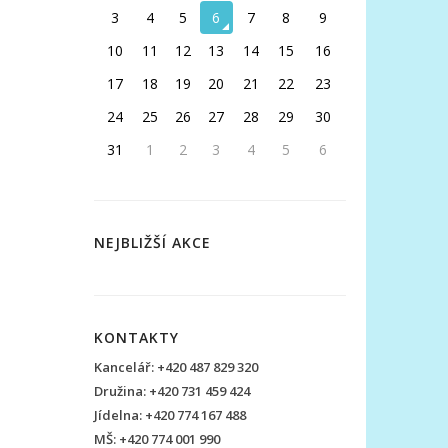
3
4
5
6
7
8
9
10
11
12
13
14
15
16
17
18
19
20
21
22
23
24
25
26
27
28
29
30
31
1
2
3
4
5
6
NEJBLIŽŠÍ AKCE
KONTAKTY
Kancelář: +420 487 829 320
Družina: +420 731 459 424
Jídelna: +420 774 167 488
MŠ: +420 774 001 990