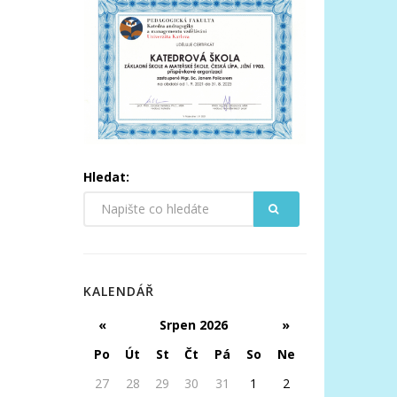
Hledat:
KALENDÁŘ
«
Srpen 2026
»
Po
Út
St
Čt
Pá
So
Ne
27
28
29
30
31
1
2