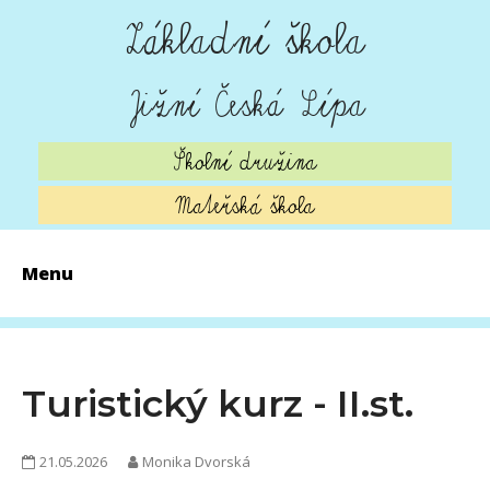
Základní škola
Jižní Česká Lípa
Školní družina
Mateřská škola
Menu
AKTUALITY
ZÁPIS 2026
Turistický kurz - II.st.
O ŠKOLE
21.05.2026
Monika Dvorská
ŠKOLNÍ JÍDELNA