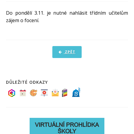
PRO ŽÁKY A RODIČE
Do pondělí 3.11. je nutné nahlásit třídním učitelům
DOKUMENTY
zájem o focení.
KONTAKTY
FOTOGALERIE
ZPĚT
DŮLEŽITÉ ODKAZY